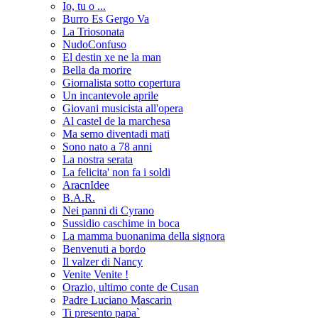
Io, tu o ...
Burro Es Gergo Va
La Triosonata
NudoConfuso
El destin xe ne la man
Bella da morire
Giornalista sotto copertura
Un incantevole aprile
Giovani musicista all'opera
Al castel de la marchesa
Ma semo diventadi mati
Sono nato a 78 anni
La nostra serata
La felicita' non fa i soldi
AracnIdee
B.A.R.
Nei panni di Cyrano
Sussidio caschime in boca
La mamma buonanima della signora
Benvenuti a bordo
Il valzer di Nancy
Venite Venite !
Orazio, ultimo conte de Cusan
Padre Luciano Mascarin
Ti presento papa`