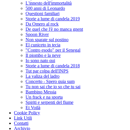
L'innesto dell'immortalità
500 anni di Leonardo
Questioni familiari
Storie a lume di candela 2019
Da Omero al rock
De quel che l'è no manca gnent
Spoon River
Non sparate sul postino
El cuniceto in tecia
"Contro esodo" per il Senegal
Il piombo e la neve
Io sono nato qui
Storie a lume di candela 2018
Tut par colpa dell'INPS
La valiza del ladro
Concerto - Spero quia sum
Tu non sai che io so che tu sai
Bambino Messia
Un frack e na sporta
Spiriti e serpenti del fiume
Et Voilà
Cookie Policy
Link Utili
Contatti
Archivio