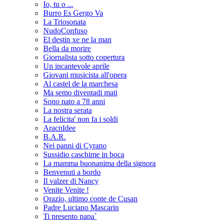
Io, tu o ...
Burro Es Gergo Va
La Triosonata
NudoConfuso
El destin xe ne la man
Bella da morire
Giornalista sotto copertura
Un incantevole aprile
Giovani musicista all'opera
Al castel de la marchesa
Ma semo diventadi mati
Sono nato a 78 anni
La nostra serata
La felicita' non fa i soldi
AracnIdee
B.A.R.
Nei panni di Cyrano
Sussidio caschime in boca
La mamma buonanima della signora
Benvenuti a bordo
Il valzer di Nancy
Venite Venite !
Orazio, ultimo conte de Cusan
Padre Luciano Mascarin
Ti presento papa`