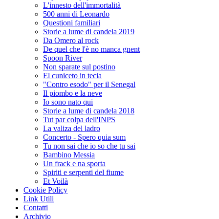
L'innesto dell'immortalità
500 anni di Leonardo
Questioni familiari
Storie a lume di candela 2019
Da Omero al rock
De quel che l'è no manca gnent
Spoon River
Non sparate sul postino
El cuniceto in tecia
"Contro esodo" per il Senegal
Il piombo e la neve
Io sono nato qui
Storie a lume di candela 2018
Tut par colpa dell'INPS
La valiza del ladro
Concerto - Spero quia sum
Tu non sai che io so che tu sai
Bambino Messia
Un frack e na sporta
Spiriti e serpenti del fiume
Et Voilà
Cookie Policy
Link Utili
Contatti
Archivio