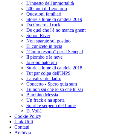
L'innesto dell'immortalità
500 anni di Leonardo
Questioni familiari
Storie a lume di candela 2019
Da Omero al rock
De quel che l'è no manca gnent
Spoon River
Non sparate sul postino
El cuniceto in tecia
"Contro esodo" per il Senegal
Il piombo e la neve
Io sono nato qui
Storie a lume di candela 2018
Tut par colpa dell'INPS
La valiza del ladro
Concerto - Spero quia sum
Tu non sai che io so che tu sai
Bambino Messia
Un frack e na sporta
Spiriti e serpenti del fiume
Et Voilà
Cookie Policy
Link Utili
Contatti
Archivio