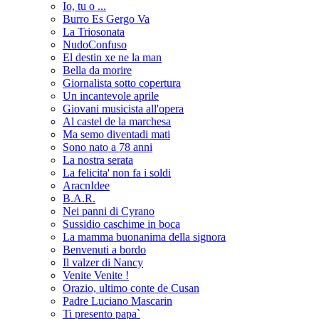
Io, tu o ...
Burro Es Gergo Va
La Triosonata
NudoConfuso
El destin xe ne la man
Bella da morire
Giornalista sotto copertura
Un incantevole aprile
Giovani musicista all'opera
Al castel de la marchesa
Ma semo diventadi mati
Sono nato a 78 anni
La nostra serata
La felicita' non fa i soldi
AracnIdee
B.A.R.
Nei panni di Cyrano
Sussidio caschime in boca
La mamma buonanima della signora
Benvenuti a bordo
Il valzer di Nancy
Venite Venite !
Orazio, ultimo conte de Cusan
Padre Luciano Mascarin
Ti presento papa`