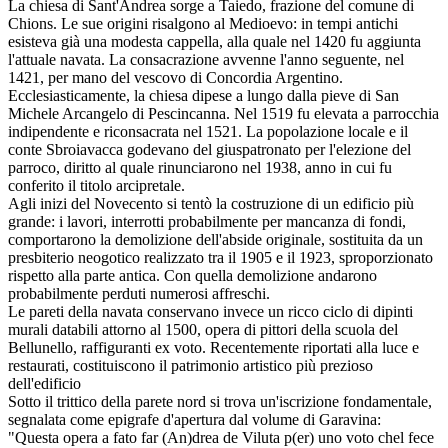
La chiesa di Sant'Andrea sorge a Taiedo, frazione del comune di
Chions. Le sue origini risalgono al Medioevo: in tempi antichi
esisteva già una modesta cappella, alla quale nel 1420 fu aggiunta
l'attuale navata. La consacrazione avvenne l'anno seguente, nel
1421, per mano del vescovo di Concordia Argentino.
Ecclesiasticamente, la chiesa dipese a lungo dalla pieve di San
Michele Arcangelo di Pescincanna. Nel 1519 fu elevata a parrocchia
indipendente e riconsacrata nel 1521. La popolazione locale e il
conte Sbroiavacca godevano del giuspatronato per l'elezione del
parroco, diritto al quale rinunciarono nel 1938, anno in cui fu
conferito il titolo arcipretale.
Agli inizi del Novecento si tentò la costruzione di un edificio più
grande: i lavori, interrotti probabilmente per mancanza di fondi,
comportarono la demolizione dell'abside originale, sostituita da un
presbiterio neogotico realizzato tra il 1905 e il 1923, sproporzionato
rispetto alla parte antica. Con quella demolizione andarono
probabilmente perduti numerosi affreschi.
Le pareti della navata conservano invece un ricco ciclo di dipinti
murali databili attorno al 1500, opera di pittori della scuola del
Bellunello, raffiguranti ex voto. Recentemente riportati alla luce e
restaurati, costituiscono il patrimonio artistico più prezioso
dell'edificio
Sotto il trittico della parete nord si trova un'iscrizione fondamentale,
segnalata come epigrafe d'apertura dal volume di Garavina:
"Questa opera a fato far (An)drea de Viluta p(er) uno voto chel fece