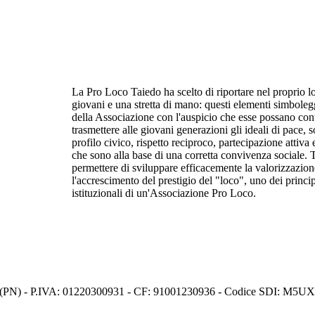
La Pro Loco Taiedo ha scelto di riportare nel proprio lo
giovani e una stretta di mano: questi elementi simbolegg
della
Associazione con l'auspicio che esse possano cont
trasmettere alle giovani generazioni gli ideali di pace, so
profilo civico, rispetto reciproco, partecipazione attiva
che sono alla base di una corretta convivenza sociale. T
permettere di sviluppare efficacemente la valorizzazion
l'accrescimento del prestigio del "loco", uno dei principa
istituzionali di un'Associazione Pro Loco.
s (PN) - P.IVA: 01220300931 - CF: 91001230936 - Codice SDI: M5