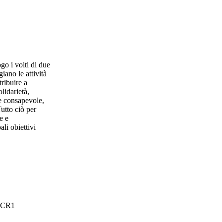
go i volti di due
iano le attività
ribuire a
lidarietà,
 e consapevole,
utto ciò per
e e
li obiettivi
UXCR1