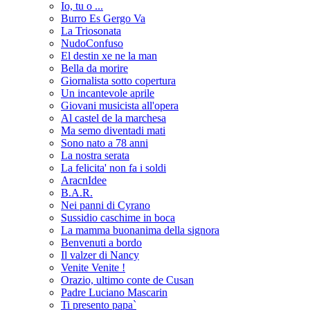
Io, tu o ...
Burro Es Gergo Va
La Triosonata
NudoConfuso
El destin xe ne la man
Bella da morire
Giornalista sotto copertura
Un incantevole aprile
Giovani musicista all'opera
Al castel de la marchesa
Ma semo diventadi mati
Sono nato a 78 anni
La nostra serata
La felicita' non fa i soldi
AracnIdee
B.A.R.
Nei panni di Cyrano
Sussidio caschime in boca
La mamma buonanima della signora
Benvenuti a bordo
Il valzer di Nancy
Venite Venite !
Orazio, ultimo conte de Cusan
Padre Luciano Mascarin
Ti presento papa`