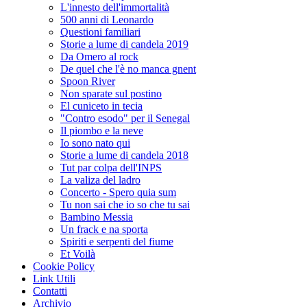
L'innesto dell'immortalità
500 anni di Leonardo
Questioni familiari
Storie a lume di candela 2019
Da Omero al rock
De quel che l'è no manca gnent
Spoon River
Non sparate sul postino
El cuniceto in tecia
"Contro esodo" per il Senegal
Il piombo e la neve
Io sono nato qui
Storie a lume di candela 2018
Tut par colpa dell'INPS
La valiza del ladro
Concerto - Spero quia sum
Tu non sai che io so che tu sai
Bambino Messia
Un frack e na sporta
Spiriti e serpenti del fiume
Et Voilà
Cookie Policy
Link Utili
Contatti
Archivio